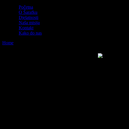
Početna
O Šarafku
Djelatnosti
Naša misija
Kontakt
Kako do nas
Home
Kontakt
Kontakt
Adrese Šarafko trgovina
Tržnica Velika Gorica
Trg kralja Petra Krešimira 4 bb
10000 Zagreb
tel/fax: 01 6226 694
Tržnica Jarun
Pakoštanska 5
10000 Zagreb
tel/fax: 01 3881 243